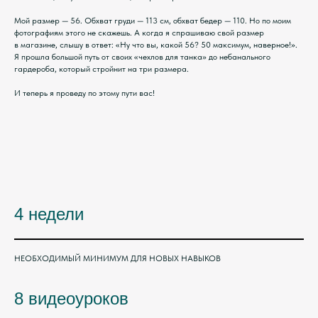
Мой размер — 56. Обхват груди — 113 см, обхват бедер — 110. Но по моим
фотографиям этого не скажешь. А когда я спрашиваю свой размер
в магазине, слышу в ответ: «Ну что вы, какой 56? 50 максимум, наверное!».
Я прошла большой путь от своих «чехлов для танка» до небанального
гардероба, который стройнит на три размера.
И теперь я проведу по этому пути вас!
4 недели
НЕОБХОДИМЫЙ МИНИМУМ ДЛЯ НОВЫХ НАВЫКОВ
8 видеоуроков