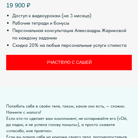
19 900
₽
Доступ к видеоурокам (на 3 месяца)
Рабочие тетради и бонусы
Персональная консультация Александры Жариковой
по каждому заданию
Скидка 20% на любые персональные услуги стилиста
УЧАСТВУЮ С CАШЕЙ
Полюбить себя в своём теле, таком, какое оно есть, — сложно.
Начните с малого!
Если кто-то сделает вам комплимент, не оспаривайте его («Ой,
да ладно, я не успела голову помыть»), а просто скажите
«спасибо, мне приятно».
Если вы ловите себя на критике своего тела, противопоставьте