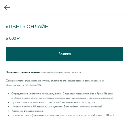
«ЦВЕТ» ОНЛАЙН
5 000
₽
Заявка
Предварительная заявка
на онлайн консультацию по цвету.
Сейчас ничего оплачивать не нужно, оплата после согласования даты и времени.
Цена на услугу
не изменится
.
Определение цветотипа по вашему фото (3 простых параметра, без «Ярких Вёсен»
и «Европейских Зим», максимально понятно для начинающих и применимо в жизни)
Презентация с примерами оттенков и объяснение, как их подбирать
Никаких палитр «40 ваших лучших цветов». Вам пойдут миллионы оттенков!
Картинки для вдохновения
Ссылки на вещи (плечевые изделия, шарфы, шапки — для портретной зоны, 7−10 шт.)